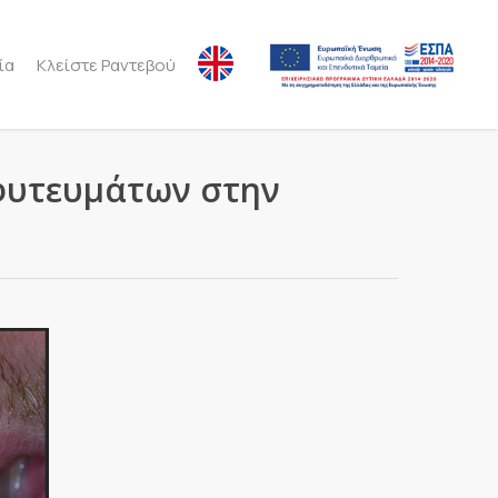
ία
Κλείστε Ραντεβού
μφυτευμάτων στην