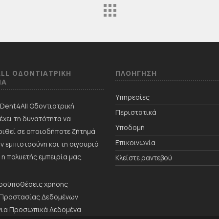
LL ΟΔΟΝΤΙΑΤΡΙΚΗ
ΠΛΟΗΓΗΣΗ
NΑ
Υπηρεσίες
ή Dent4All Οδοντιατρική
Περιστατικά
έχει τη δυνατότητα να
Υποδομή
ιθεί σε οποιοδήποτε ζήτημά
Επικοινωνία
ην εμπιστοσύνη και τη σιγουριά
 η πολυετής εμπειρία μας.
Κλείστε ραντεβού
προϋποθέσεις χρήσης
 Προστασίας Δεδομένων
για Προσωπικά Δεδομένα