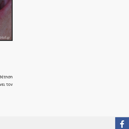
θέτηση
νει τον