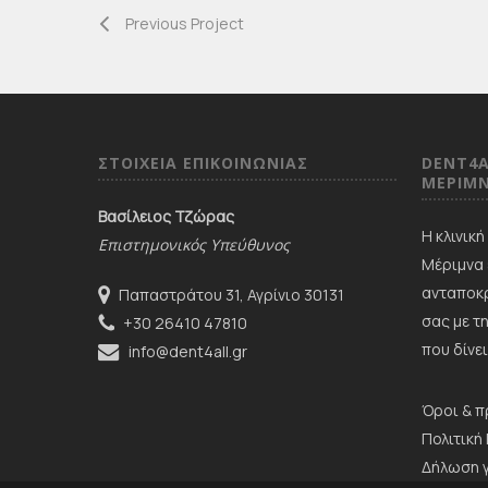
Previous Project
ΣΤΟΙΧΕΙΑ ΕΠΙΚΟΙΝΩΝΙΑΣ
DENT4A
ΜΕΡΙΜ
Βασίλειος Τζώρας
Η κλινικ
Επιστημονικός Υπεύθυνος
Μέριμνα 
ανταποκρ
Παπαστράτου 31, Αγρίνιο 30131
σας με τ
+30 26410 47810
που δίνει
info@dent4all.gr
Όροι & 
Πολιτική
Δήλωση 