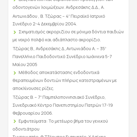
οδοντογενών λοιμώξεων. Ανδρεσάκης Δ.Δ., Α.
Αντωνιάδου , Β. Τζώρας – 4
Πειραϊκό Ιατρικό
ο
Συνέδριο 2-4 Δεκεμβρίου 2004.
Σχηματισμός ακροριζίου σε μόνιμα δόντια παιδιών
με νεκρό πολφό και αδιάπλαστο ακρορίζιο.
Τζώρας Β., Ανδρεσάκης Δ.,Αντωνιάδου Α. – 35
ο
Πανελλήνιο Παιδοδοντικό Συνέδριο Ιωάννινα 5-7
Μαίου 2005
Μέθοδος αποκατάστασης ενδοδοντικά
θεραπευμένων δοντιών πλήρως κατεστραμένων με
αποκλίνουσες ρίζες.
Τζώρας Β. – 7
Παμπελοποννησιακό Συνέδριο,
ο
Συνεδριακό Κέντρο Πανεπιστημίου Πατρών 17-19
Φεβρουαρίου 2006.
Εμφυτεύματα: Το μετέωρο βήμα του γενικού
οδοντιάτρου
Συντονιστής: Φ.Τζέρμπος Εισηγητές: Χ.Ασίκης,