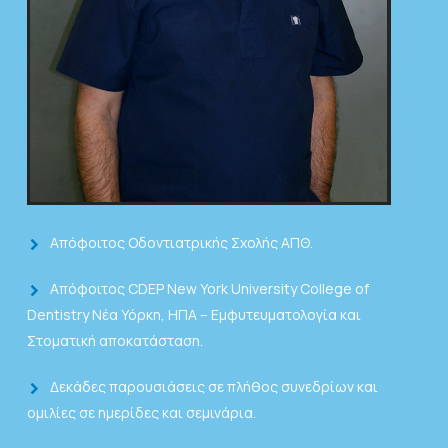
Απόφοιτος Οδοντιατρικής Σχολής ΑΠΘ.
Απόφοιτος CDEP New York University College of
Dentistry Νέα Υόρκη, ΗΠΑ – Εμφυτευματολογία και
Στοματική αποκατάσταση.
Δεκάδες παρουσιάσεις σε πλήθος συνεδρίων και
ομιλίες σε ημερίδες και σεμινάρια.