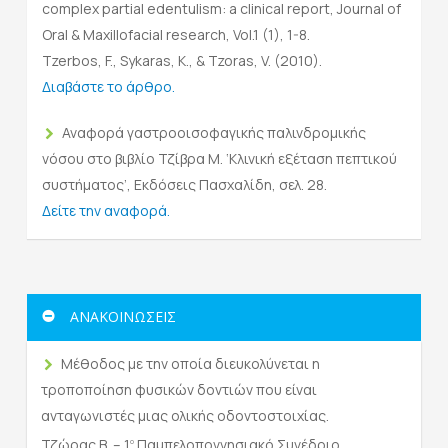
complex partial edentulism: a clinical report, Journal of
Oral & Maxillofacial research, Vol.1 (1), 1-8.
Tzerbos, F., Sykaras, K., & Tzoras, V. (2010).
Διαβάστε το άρθρο.
Αναφορά γαστροοισοφαγικής παλινδρομικής
νόσου στο βιβλίο Τζίβρα Μ. ‘Κλινική εξέταση πεπτικού
συστήματος’, Εκδόσεις Πασχαλίδη, σελ. 28.
Δείτε την αναφορά.
ΑΝΑΚΟΙΝΩΣΕΙΣ
Μέθοδος με την οποία διευκολύνεται η
τροποποίηση φυσικών δοντιών που είναι
ανταγωνιστές μιας ολικής οδοντοστοιχίας.
Τζώρας Β. – 1
Παμπελοποννησιακό Συνέδριο,
ο