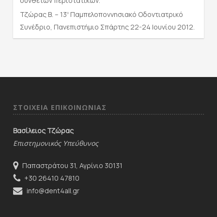
σύνθετων περιστατικών.
Τζώρας Β. – 13
Παμπελοποννησιακό Οδοντιατρικό
ο
Συνέδριο, Πανεπιστήμιο Σπάρτης 22-24 Ιουνίου 2012.
ΣΤΟΙΧΕΙΑ ΕΠΙΚΟΙΝΩΝΙΑΣ
Βασίλειος Τζώρας
Επιστημονικός Υπεύθυνος
Παπαστράτου 31, Αγρίνιο 30131
+30 26410 47810
info@dent4all.gr