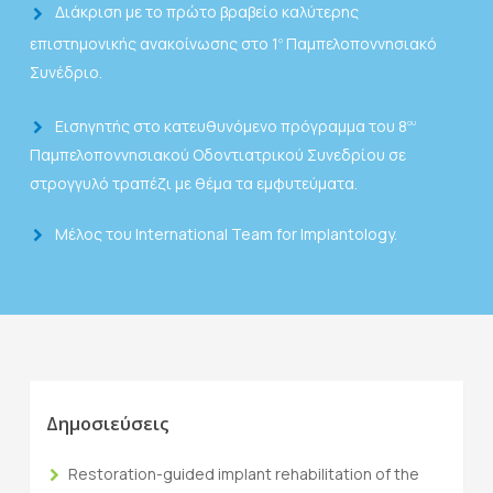
Διάκριση με το πρώτο βραβείο καλύτερης
επιστημονικής ανακοίνωσης στο 1
Παμπελοποννησιακό
ο
Συνέδριο.
Εισηγητής στο κατευθυνόμενο πρόγραμμα του 8
ου
Παμπελοποννησιακού Οδοντιατρικού Συνεδρίου σε
στρογγυλό τραπέζι με θέμα τα εμφυτεύματα.
Mέλος του International Team for Implantology.
Δημοσιεύσεις
Restoration-guided implant rehabilitation of the