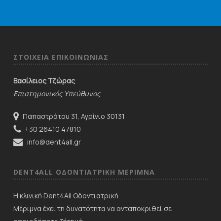
ΣΤΟΙΧΕΙΑ ΕΠΙΚΟΙΝΩΝΙΑΣ
Βασίλειος Τζώρας
Επιστημονικός Υπεύθυνος
Παπαστράτου 31, Αγρίνιο 30131
+30 26410 47810
info@dent4all.gr
DENT4ALL ΟΔΟΝΤΙΑΤΡΙΚΗ ΜΕΡΙΜNΑ
Η κλινική Dent4All Οδοντιατρική
Μέριμνα έχει τη δυνατότητα να ανταποκριθεί σε