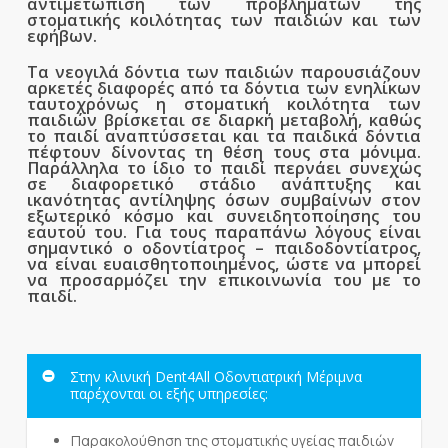
αντιμετώπιση των προβλημάτων της
στοματικής κοιλότητας των παιδιών και των
εφήβων.
Τα νεογιλά δόντια των παιδιών παρουσιάζουν
αρκετές διαφορές από τα δόντια των ενηλίκων
ταυτοχρόνως η στοματική κοιλότητα των
παιδιών βρίσκεται σε διαρκή μεταβολή, καθώς
το παιδί αναπτύσσεται και τα παιδικά δόντια
πέφτουν δίνοντας τη θέση τους στα μόνιμα.
Παράλληλα το ίδιο το παιδί περνάει συνεχώς
σε διαφορετικό στάδιο ανάπτυξης και
ικανότητας αντίληψης όσων συμβαίνων στον
εξωτερικό κόσμο και συνειδητοποίησης του
εαυτού του. Για τους παραπάνω λόγους είναι
σημαντικό ο οδοντίατρος – παιδοδοντίατρος,
να είναι ευαισθητοποιημένος, ώστε να μπορεί
να προσαρμόζει την επικοινωνία του με το
παιδί.
Στην κλινική Dent4All Οδοντιατρική Μέριμνα
παρέχονται οι εξής υπηρεσίες:
Παρακολούθηση της στοματικής υγείας παιδιών