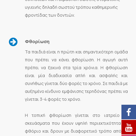
υγιεινής δηλαδή σωστού τρόπου καθημερινής
φροντίδας των δοντιών.
Φθορίωση
Τα παιδιά είναι η πρώτη και σημαντικότερη ομάδα
που πρέπει να κάνει φθορίωση. Η αγωγή αυτή
πρέπει να ξεκινά στα τρία χρόνια. Η φθορίωση
είναι μία διαδικασία απλή και ασφαλής και
συνήθως γίνεται δύο φορές το χρόνο. Σε παιδιά με
αυξημένο κίνδυνο εμφάνισης τερηδόνας πρέπει να
γίνεται 3-4 φορές το χρόνο.
Η τοπική φθορίωση γίνεται στο ιατρείο με
σκευάσματα που έχουν υψηλή περιεκτικότητα σε
φθόριο και δρουν με διαφορετικό τρόπο από τα