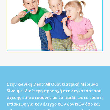
Στην κλινική Dent4All Οδοντιατρική Μέριμνα
δίνουμε ιδιαίτερη προσοχή στην εγκατάσταση
σχέσης εμπιστοσύνης με το παιδί, ώστε τόσο η
επίσκεψη για τον έλεγχο των δοντιών όσο και