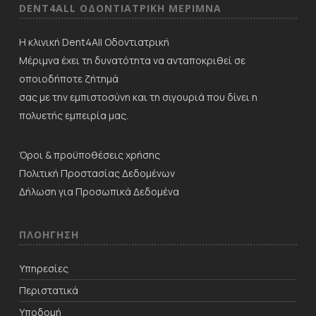
DENT4ALL ΟΔΟΝΤΙΑΤΡΙΚΗ ΜΕΡΙΜNΑ
Η κλινική Dent4All Οδοντιατρική
Μέριμνα έχει τη δυνατότητα να ανταποκριθεί σε
οποιοδήποτε ζήτημά
σας με την εμπιστοσύνη και τη σιγουριά που δίνει η
πολυετής εμπειρία μας.
Όροι & προϋποθέσεις χρήσης
Πολιτική Προστασίας Δεδομένων
Δήλωση για Προσωπικά Δεδομένα
ΠΛΟΗΓΗΣΗ
Υπηρεσίες
Περιστατικά
Υποδομή