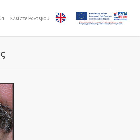
ία
Κλείστε Ραντεβού
ς