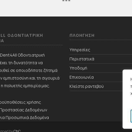
LL ΟΔΟΝΤΙΑΤΡΙΚΗ
ΠΛΟΗΓΗΣΗ
NΑ
Υπηρεσίες
ή Dent4All Οδοντιατρική
Περιστατικά
έχει τη δυνατότητα να
Υποδομή
ιθεί σε οποιοδήποτε ζήτημά
Επικοινωνία
ην εμπιστοσύνη και τη σιγουριά
 η πολυετής εμπειρία μας.
Κλείστε ραντεβού
προϋποθέσεις χρήσης
 Προστασίας Δεδομένων
για Προσωπικά Δεδομένα
igned by
ChC