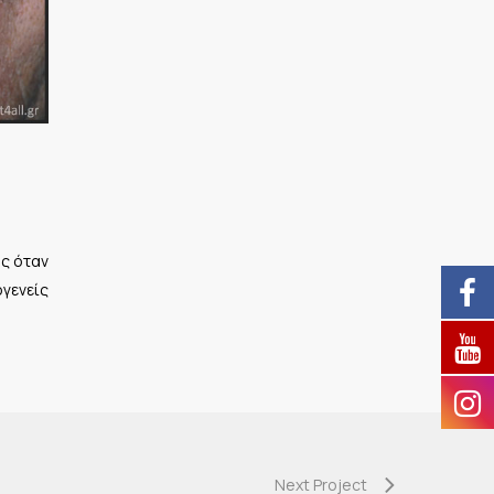
ς όταν
ογενείς
Next Project