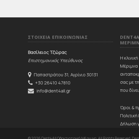
ΣΤΟΙΧΕΙΑ ΕΠΙΚΟΙΝΩΝΙΑΣ
DENT4A
ΜΕΡΙΜ
Βασίλειος Τζώρας
Η κλινικ
Επιστημονικός Υπεύθυνος
Μέριμνα 
ανταποκρ
Παπαστράτου 31, Αγρίνιο 30131
σας με τ
+30 26410 47810
που δίνει
info@dent4all.gr
Όροι & 
Πολιτική
Δήλωση 
© 2026 Dent4All Οδοντιατρική Μέριμνα. All Rights Reserved. Des