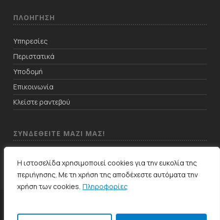
ΠΛΟΗΓΗΣΗ
Υπηρεσίες
Περιστατικά
Υποδομή
Επικοινωνία
Κλείστε ραντεβού
ΣΥΝΔΕΘΕΙΤΕ ΜΑΖΙ ΜΑΣ!
Η ιστοσελίδα χρησιμοποιεί cookies για την ευκολία της
περιήγησης. Με τη χρήση της αποδέχεστε αυτόματα την
χρήση των cookies.
Πληροφορίες
© 2026 Dent4All Οδοντιατρική Μέριμνα. All Rights Reserved. Designed
by
ChC