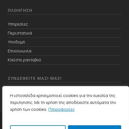
ΠΛΟΗΓΗΣΗ
Υπηρεσίες
Περιστατικά
Υποδομή
Επικοινωνία
Κλείστε ραντεβού
ΣΥΝΔΕΘΕΙΤΕ ΜΑΖΙ ΜΑΣ!
Η ιστοσελίδα χρησιμοποιεί cookies για την ευκολία της
περιήγησης. Με τη χρήση της αποδέχεστε αυτόματα την
χρήση των cookies.
Πληροφορίες
© 2026 Dent4All Οδοντιατρική Μέριμνα. All Rights Reserved. Designed
by
ChC