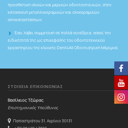
προσθετική ολικών και μερικών οδοντοστοιχιών, στην
κατασκευή μεταλλοκεραμικών και ολοκεραμικών
αποκαταστάσεων.
Έχει λάβει συμμετοχή σε πολλά συνέδρια, ασκεί την
ειδικότητά της ως επικεφαλής του οδοντοτεχνικού
εργαστηρίου της κλινικής Dent4All Οδοντιατρική Μέριμνα.
ΣΤΟΙΧΕΙΑ ΕΠΙΚΟΙΝΩΝΙΑΣ
Βασίλειος Τζώρας
Επιστημονικός Υπεύθυνος
Παπαστράτου 31, Αγρίνιο 30131