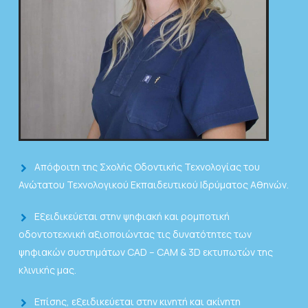
Απόφοιτη της Σχολής Οδοντικής Τεχνολογίας του
Ανώτατου Τεχνολογικού Εκπαιδευτικού Ιδρύματος Αθηνών.
Εξειδικεύεται στην ψηφιακή και ρομποτική
οδοντοτεχνική αξιοποιώντας τις δυνατότητες των
ψηφιακών συστημάτων CAD – CAM & 3D εκτυπωτών της
κλινικής μας.
Επίσης, εξειδικεύεται στην κινητή και ακίνητη