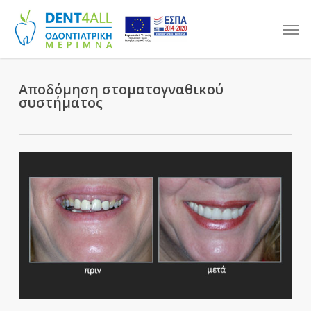
Skip
Men
to
main
content
Αποδόμηση στοματογναθικού
συστήματος